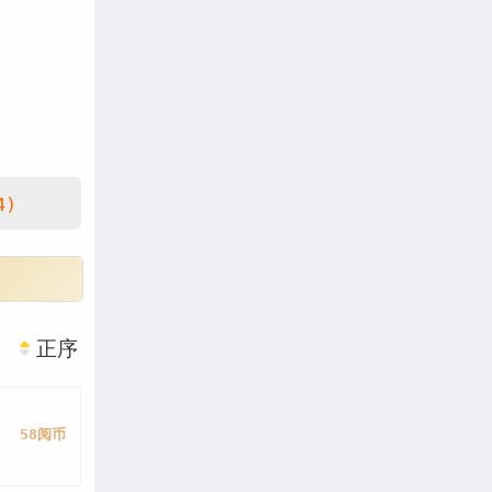
4)
正序
58阅币