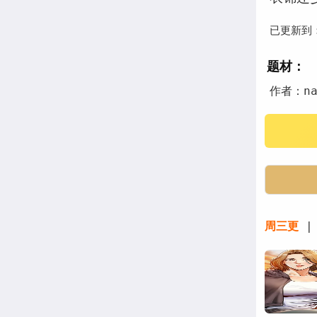
已更新到
题材：
作者：na
周三更
| 