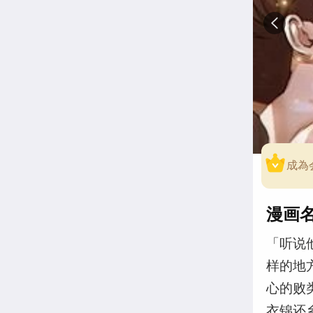
成為
漫画
「听说
样的地
心的败
衣锦还