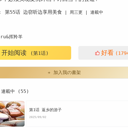
第55话 边窃听边享用美食
：
|
周三更 |
連載中
ru&挥羚羊
开始阅读
好看
(第1话)
(179
+ 加入我の書架
連載中 (55)
第1话 返乡的游子
2025/09/02