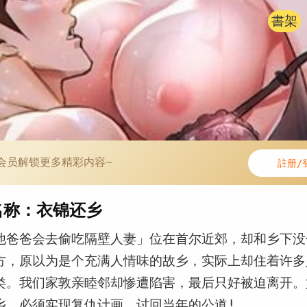
書架
会员解锁更多精彩内容~
註册/
名称：衣锦还乡
他爸爸会去偷吃隔壁人妻」位在首尔近郊，却和乡下没
方，原以为是个充满人情味的故乡，实际上却住着许多
类。我们家敦亲睦邻却惨遭陷害，最后只好被迫离开。
乡，必须实现复仇计画，讨回当年的公道!