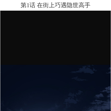
第1话 在街上巧遇隐世高手